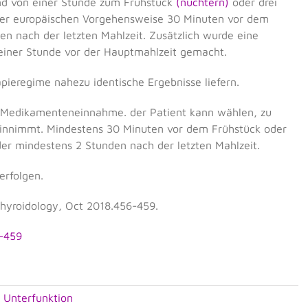
d von einer Stunde zum Frühstück
(nüchtern)
oder drei
er europäischen Vorgehensweise 30 Minuten vor dem
n nach der letzten Mahlzeit. Zusätzlich wurde eine
iner Stunde vor der Hauptmahlzeit gemacht.
apieregime nahezu identische Ergebnisse liefern.
er Medikamenteneinnahme. der Patient kann wählen, zu
einnimmt. Mindestens 30 Minuten vor dem Frühstück oder
er mindestens 2 Stunden nach der letzten Mahlzeit.
erfolgen.
Thyroidology, Oct 2018.456-459.
6-459
,
Unterfunktion