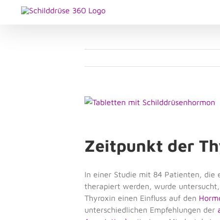
Zum
Inhalt
springen
Zeige
grösseres
Bild
Zeitpunkt der T
In einer Studie mit 84 Patienten, die
therapiert werden, wurde untersucht
Thyroxin einen Einfluss auf den
Hormo
unterschiedlichen Empfehlungen der