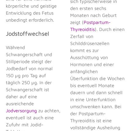
sich typischerweise in
körperliche und geistige
den ersten sechs
Entwicklung des Fetus
Monaten nach Geburt
unbedingt erforderlich.
zeigt (
Postpartum-
Thyreoiditis
). Durch einen
Jodstoffwechsel
Zerfall von
Schilddrüsenzellen
Während
kommt es zur
Schwangerschaft und
Ausschüttung von
Stillperiode steigt der
Hormonen und einer
Jodbedarf von normal
anfänglichen
150 µg pro Tag auf
Überfunktion die Wochen
täglich 250 µg. In der
bis eventuell Monate
Schwangerschaft ist
dauern und dann schnell
daher auf eine
in eine Unterfunktion
ausreichende
umschwenken kann. Bei
Jodversorgung
zu achten,
der Postpartum-
eventuell ist auch eine
Thyreoiditis ist eine
Zufuhr mit Jodid-
vollständige Ausheilung